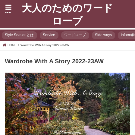
大人のためのワード
menu
ローブ
Style Seasonとは
Service
ワードローブ
Side ways
Infomati
HOME
Wardrobe With A Story 2022-23AW
Wardrobe With A Story 2022-23AW