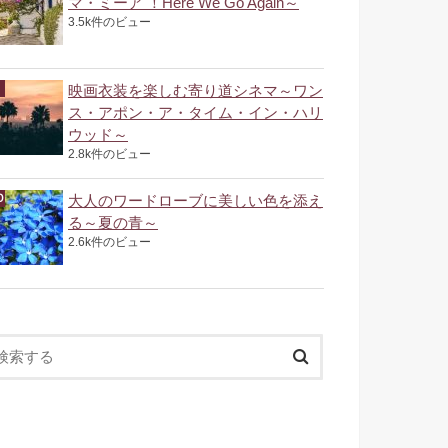
マ・ミーア ！Here We Go Again～
3.5k件のビュー
映画衣装を楽しむ寄り道シネマ～ワン
ス・アポン・ア・タイム・イン・ハリ
ウッド～
2.8k件のビュー
大人のワードローブに美しい色を添え
る～夏の青～
2.6k件のビュー