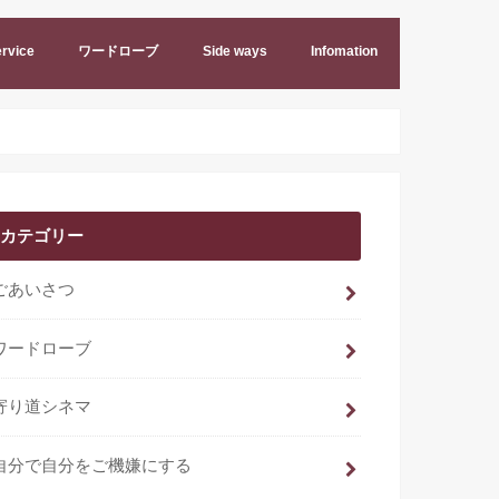
rvice
ワードローブ
Side ways
Infomation
カテゴリー
ごあいさつ
ワードローブ
寄り道シネマ
自分で自分をご機嫌にする