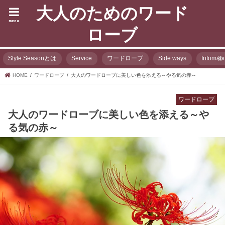
大人のためのワード
menu
ローブ
Style Seasonとは
Service
ワードローブ
Side ways
Infomati
HOME
ワードローブ
大人のワードローブに美しい色を添える～やる気の赤～
ワードローブ
大人のワードローブに美しい色を添える～や
る気の赤～