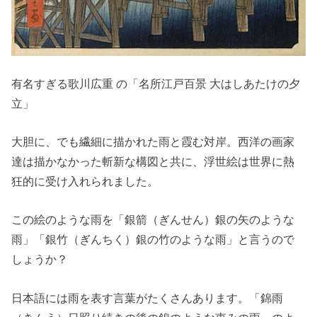
有名すぎる歌川広重 の「名所江戸百景 大はしあたけの夕
立」
大胆に、でも繊細に描かれた雨と霞む対岸。西洋の画家
達は描かなかった斬新な構図と共に、浮世絵は世界に熱
狂的に受け入れられました。
この絵のような雨を「銀箭（ぎんせん）銀の矢のような
雨」「銀竹（ぎんちく）銀の竹のような雨」と言うので
しょうか？
日本語には雨を表す言葉がたくさんあります。「錦雨