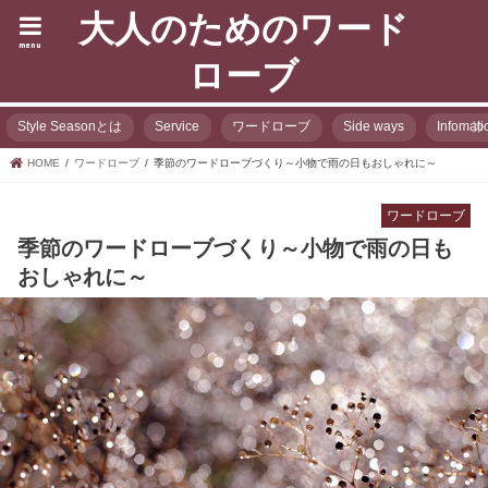
大人のためのワード
menu
ローブ
Style Seasonとは
Service
ワードローブ
Side ways
Infomati
HOME
ワードローブ
季節のワードローブづくり～小物で雨の日もおしゃれに～
ワードローブ
季節のワードローブづくり～小物で雨の日も
おしゃれに～